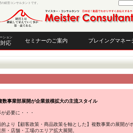
門の経営コンサルタントです。
ーション
セミナーのご案内
プレイングマネー
別対応
日 複数事業部展開が企業規模拡大の主流スタイル
事が必要に・・・
面的より【顧客政策・商品政策を軸とした】複数事業の展開が
業所・店舗・工場のエリア拡大展開。