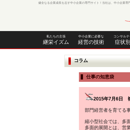
健全なる企業成長を志す中小企業の専門サイト！当社は、中小企業専
私たちの主張
中小企業に必要な
コンサルテ
継栄イズム
経営の技術
症状
コラム
仕事の知恵袋
2015年7月6
部門経営者を育てる
縮小型社会では、多
多面的展開とは、営