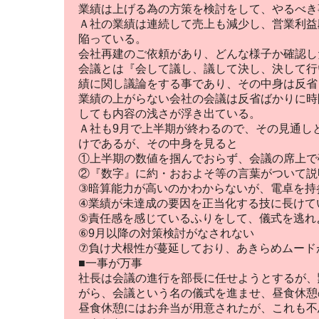
業績は上げる為の方策を検討をして、やるべき
Ａ社の業績は連続して売上も減少し、営業利益
陥っている。
会社再建のご依頼があり、どんな様子か確認し
会議とは『会して議し、議して決し、決して行
績に関し議論をする事であり、その中身は反省
業績の上がらない会社の会議は反省ばかりに時
しても内容の浅さが浮き出ている。
Ａ社も9月で上半期が終わるので、その見通し
けであるが、その中身を見ると
①上半期の数値を掴んでおらず、会議の席上で
②『数字』に約・おおよそ等の言葉がついて説
③暗算能力が高いのかわからないが、電卓を持
④業績が未達成の要因を正当化する技に長けて
⑤責任感を感じているふりをして、儀式を逃れ
⑥9月以降の対策検討がなされない
⑦負け犬根性が蔓延しており、あきらめムード
■一事が万事
社長は会議の進行を部長に任せようとするが、
がら、会議という名の儀式を進ませ、昼食休憩
昼食休憩にはお弁当が用意されたが、これも不