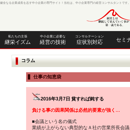
健全なる企業成長を志す中小企業の専門サイト！当社は、中小企業専門の経営コンサルタントです
私たちの主張
中小企業に必要な
コンサルテーション
セミ
継栄イズム
経営の技術
症状別対応
コラム
仕事の知恵袋
2016年3月7日 貧すれば鈍する
負ける事の因果関係は必然的要素が強く…
■会議という名の儀式
業績が上がらない典型的なＡ社の営業所長会議