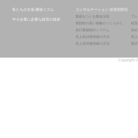
私たちの主張 継栄イズム
コンサルテーション 症状別対応
業績をつくる黄金法則
プレ
中小企業に必要な経営の技術
実効性の高い戦略のつくりかた
経営
先行業績検討システム
決め
売上高10億突破の方法
売上
売上高50億突破の方法
指示
Copyright ©