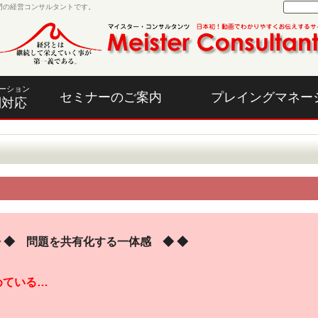
門の経営コンサルタントです。
ーション
セミナーのご案内
プレイングマネー
別対応
日◆ ◆ 問題を共有化する一体感 ◆ ◆
めている…