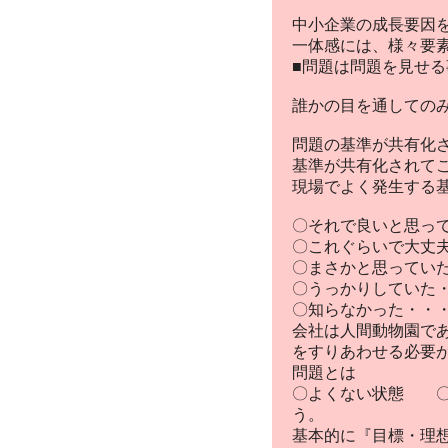
中小企業の成長要因
一体感には、様々要
■問題は問題を見せ
誰かの目を通しての
問題の基準が共有化
基準が共有化されて
現場でよく発生する
〇それで良いと思っ
〇これぐらいで大丈
〇まさかと思ってい
〇うっかりしていた
〇知らなかった・・
会社は人間動物園で
をすりあわせる必要
問題とは
〇よくない状態 〇
う。
基本的に『目標・理