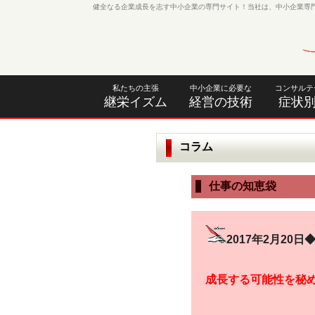
健全なる企業成長を志す中小企業の専門サイト！当社は、中小企業専
私たちの主張
中小企業に必要な
コンサルテ
継栄イズム
経営の技術
症状
コラム
仕事の知恵袋
2017年2月20
成長する可能性を秘