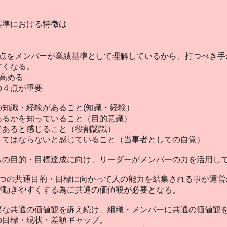
基準における特徴は
3点をメンバーが業績基準として理解しているから、打つべき手
すくなる。
高める
の４点が重要
知識・経験があること(知識・経験）
あるかを知っていること（目的意識）
であると感じること（役割認識）
くてはならないと感じていること（当事者としての自覚）
ムの目的・目標達成に向け、リーダーがメンバーの力を活用し
1つの共通目的・目標に向かって人の能力を結集される事が運営
が動きやすくする為に共通の価値観が必要となる。
要な共通の価値観を訴え続け、組織・メンバーに共通の価値観
の目標・現状・差額ギャップ。