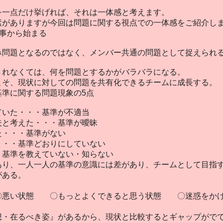
を一点だけ挙げれば、それは一体感と考えます。
素がありますが今回は問題に関する視点での一体感をご紹介し
る事から始まる
み問題となるのではなく、メンバー共通の問題として捉えられ
されなくては、何を問題とするかがバラバラになる。
こそ、現状に対しての問題を共有化できるチームに成長する。
基準に関する問題現象の5点
ていた・・・基準が不適当
夫と考えた・・・基準が曖昧
た・・・基準がない
・・・基準どおりにしていない
・基準を教えていない・知らない
あり、一人一人の基準の意識には差があり、チームとして目指
がある。
悪い状態 〇もっとよくできると思う状態 〇迷惑をかけ
想・在るべき姿』があるから、現状と比較するとギャップがで