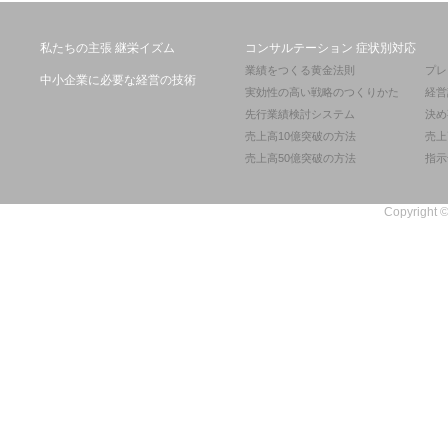
私たちの主張 継栄イズム
コンサルテーション 症状別対応
業績をつくる黄金法則
プレ
中小企業に必要な経営の技術
実効性の高い戦略のつくりかた
経営
先行業績検討システム
決め
売上高10億突破の方法
売上
売上高50億突破の方法
指示
Copyright ©