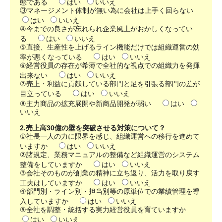
態である
はい
いいえ
③マネージメント体制が無い為に会社は上手く回らない
はい
いいえ
④今までの良さが忘れられ企業風土がおかしくなってい
る
はい
いいえ
⑤直接、生産性を上げるライン機能だけでは組織運営の効
率が悪くなっている
はい
いいえ
⑥経営役員の存在が希薄で全社的な視点での組織力を発揮
出来ない
はい
いいえ
⑦売上・利益に貢献している部門と足を引張る部門の差が
目立っている
はい
いいえ
⑧主力商品の拡充展開や新商品開発が弱い
はい
いいえ
2.売上高30億の壁を突破させる対策について？
①社長一人の力に限界を感じ、組織運営への移行を進めて
いますか
はい
いいえ
②諸規定、業務マニュアルの整備など組織運営のシステム
整備をしていますか
はい
いいえ
③会社そのものが創業の精神に立ち返り、活力を取り戻す
工夫はしていますか
はい
いいえ
④部門別・ライン別・担当別等の原単位での業績管理を導
入していますか
はい
いいえ
⑤全社を調整・統括する実力経営役員を育ていますか
はい
いいえ