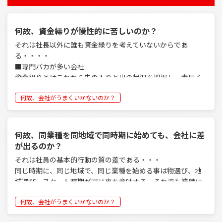
何故、資金繰りが慢性的に苦しいのか？
それは社長以外に誰も資金繰りを考えていないからであ
る・・・・
■専門バカが多い会社
資金繰りとはこれから先の入りと出の状況を把握し、素早く
バランス策を取る事である。
何故、会社がうまくいかないのか？
『販売なくして事業なし、資金なくして継栄なし』これは経
営運営の常道であり、息を吸ったら吐くように繋がらないと
いけない。これが繋がらないから経営者は苦悩する。繋がら
ない会社の共通点は専門バカが多い会社によく見受けられ
何故、同業種を同地域で同時期に始めても、会社に差
る。
が出るのか？
それは社員の基本的行動の質の差である・・・
専門バカとは自分の得意分野しか興味がなく、会社を運営す
同じ時期に、同じ地域で、同じ業種を始める事は物選び、地
るその他の施策に見向きもしない人の事であり、材料を仕入
域選び、スタート時期が同じ事を意味する。それでも業績に
れ、製品を作り、販売しても納品・検収までしか興味がな
差が出るのが会社経営である。
く、その先の代金の回収・仕入れ代の支払等は何処吹く風状
何故、会社がうまくいかないのか？
私も同業種を同地域で同時期に始めたA社、B社をお手伝いす
態である。
るケースが幾つかありました。（時期はちがうけれど）