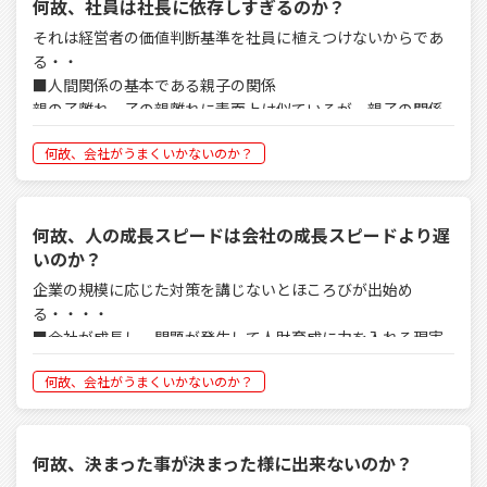
代等の作戦展開を考える人ですが、現実的にサッカーの世界
何故、社員は社長に依存しすぎるのか？
値をまとめる作業としてはよい。しかしそれを具体化する点
には誰もプレイングマネージャーはいない。
このような人は、会社に資金がなく、賞与が出せない状態に
に問題が発生する。何故なら、経営者が独りで作成するか
それは経営者の価値判断基準を社員に植えつけないからであ
陥った時に、自分達はこれだけ頑張り、売上を向上させたの
ら、『方針を具現化する商材戦略・戦術・戦闘の機能』が会
る・・
仮に、あなたがサッカーチームのプレイングマネージャーと
に、何故なんだと言い張るだろう。資金無くして経営なし
社から無くなるからである。
■人間関係の基本である親子の関係
してピッチに立って、息をゼイゼイさせながら走り、選手交
は、経営の常道であり、資金に関して自覚症状が無いところ
親の子離れ、子の親離れに表面上は似ているが、親子の関係
代・作戦展開を考えられますか？メッシもやった事はなく、
がことのさら厄介である。
■経営者への依存度を減らす
はいつかは互いに自立した人間に変化成長していく。しかし
それだけ両立させる事が難しい役割である。
このような会社は経営者と社員の差が有りすぎて、経営者へ
何故、会社がうまくいかないのか？
社員はいつまでも社長に依存しすぎる傾向にある。
の依存度が高い。
それは親子の関係では大人としての価値判断基準・行動の仕
■ぶっつけ本番でマネージメントに挑戦する現実
つまり、社長一人があくせくやってもしょうがない。役員、
方・振る舞い等を教える事によって自立させていく。
中小企業の社員は現場の仕事ができるようになると、マネー
部門長、中堅社員、一般社員の全員が、自分の役割に対して
何故、人の成長スピードは会社の成長スピードより遅
ジャーになる。最初からマネージメントが出来そうな人を抜
あくせく努力するから、結果と目標が達成出来る。
■経営者の価値判断基準を社員に移植させる
いのか？
擢することはない。
しかし、中小企業では経営者の価値判断基準を社員に移植さ
そして、日本の義務教育ではマネージメントのカリキュラム
企業の規模に応じた対策を講じないとほころびが出始め
参画とは自ら考え、判断し、行動し、責任を取ることであ
せる工夫が足りない。例えば経営数値の話になると計数の意
はない。必然的に学生時代にクラブ活動のキャプテンをやれ
る・・・・
る。唯単に会社に居るだけの人在を育ててはいけない。
味がわからず、活用できない。そうなると数値から遠ざかり
ば体験の中から方法を覚えるが、ごく僅かな人しか体験出来
■会社が成長し、問題が発生して人財育成に力を入れる現実
特に資金繰りなんかは社長に１００％依存型企業が多すぎ
ない。つまり、多くの部門長がマネージメントを執りなさい
人・物・金のナイナイ尽くしの中小企業には余裕はなく、成
自ら考え、判断し、行動し、責任を取る人財を創る為にも全
る。
と言われてからぶっつけ本番でやっているのが実態である。
何故、会社がうまくいかないのか？
長し、社内に歪みが出て、待ったなしの状態で人財育成に手
社員参画型経営のスタイルを構築しないといけない。
を打つからである。
何をどの様に判断してよいかわからないから、結局経営者に
大手企業は役職の昇格に伴い、様々な研修を受けて、準備に
お伺いをたてるようになる。会社の最高意思決定者は経営者
備える。自動車免許で考えると、仮免許を取ってマネージメ
中小企業の成長は経営者の成長スピード・動きに比例する
何故、決まった事が決まった様に出来ないのか？
であり、その経営者の価値判断基準を多くの社員が理解する
ントに挑戦するが、中小企業にそんな余裕はなくぶっつけ本
が、社員の成長スピードには比例しない。従来の育成パター