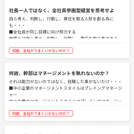
■成長している企業の何も考えない患部
■成長できる企業と出来ない企業の特徴
社長一人ではなく、全社員参画型経営を思考せよ
成長しているある建設業企業の現場部門のトップにＩ部長が
その時に感じた成長企業と成長できない企業の特徴ですが、
いる。基本業務として下請け業者の管理等を中心に役割を持
自ら考え、判断し、行動し、責任を取る人財を創る為に
っているが、全く部門のコントロールタワーの機能を果たし
も・・・
〇成長企業の社員は、指摘されなくてもメモを執る習慣を身
ていない。通常、建設業の場合、実行予算を組み、工期の進
■全社員が同じ目標に向け努力する
につけている。しかし、成長できない企業の社員は余程記憶
捗状況に合わせ、許容原価をはじき出し、目標利益を確保す
参画とは自ら考え、判断し、行動し、責任を取る事である。
力が良いのか不思議とメモを取る習慣がない。
る為に最終原価の調整を行う。この機能を入れないと実行予
そこには苦悩があり、楽しさがあり、喜びがあり、そして自
算で組んでいる利益は取れず苦戦する。
何故、会社がうまくいかないのか？
分が必要とされている満足感がある。
〇社内で決められた事に対する意識の違いがある。成長企業
中小企業には経営者・役員・幹部・中堅社員・一般社員と基
は守らなければいけない意識が社員にあるが、成長できない
その為にはキチンと各現場監督から日報を上げさせ原価管理
本的な階層がある。夫々に役割は違えど、全社員が同じ目標
企業は決められた事に対する意識が低く、守ろうしない。
をしないと出来ない。しかし、このＩ部長は自分が現場を回
に向け努力する事は変わらない。
何故、幹部はマネージメントを執れないのか？
るのが好きで、会社におらず、原価管理など出来る状態では
鶏が先か卵が先かではないが、成長したから出来るようにな
それは能力がないのではなく、経験した事がないだけ・・・
ない。ましてや施主からの入金状態、業者に支払う出金状態
■全社員参画型の思想
った、出来るから成長してきたと聞かれれば、後者の出来る
■中小企業のマネージメントスタイルはプレイングマネージ
など全くチェックをしない。そうなると、各現場監督はどう
中小企業の問題点として『経営者の方針が浸透徹底しない
から成長してきたが答えである。
ャー
しても業者に対しての支払いを優先してしまい、入金と出金
事』がよく挙げられる。これも全社員参画型の思想がないか
中小企業のマネージメントスタイルはプレイングマネージャ
が逆ザヤになり、資金繰りは売上が向上しても厳しくなる。
ら起こる現象である。最近は経営計画書を作成する会社も増
この差は経営者が会社の人間集団の基礎的レベルを上げるこ
ーである。このプレイングマネージャーとは現場の仕事をや
えてきているが、方針が浸透・徹底していない会社の作成方
とに注力を注いだ時間・知恵・執念の違いであろう。
何故、会社がうまくいかないのか？
りながら、マネージメントを行う事である。
自分の会社に資金がないのに、業者には気前よく支払う。こ
法には共通点がある。
れはエエカッコしではなく、何も考えないお馬鹿さんであ
経営者が経営方針を作成し、数値目標を立案し、そして発表
サッカーで例えるとグラウンドでボールを蹴りながら選手交
る。
会をやるケースである。このケースは経営者として方針・数