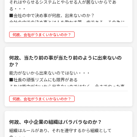
事により、社員は自ら判断できるようになる。
それはやらせるシステムとやらせる人が居ないからであ
番で初めてマネージメントを経験するわけだから、上手くい
ンは、部門長をやらせて、出来なければ教育させる等の措置
そうなる事で社長への依存度は低くなるのである。
る・・・
かないのが当然である。
をとるが、本来その時点で遅い事に気づかねばならない。
■会社の中で決め事が何故、出来ないのか？
決して中小企業の社員は能力がないから、出来ないのではな
会社の中での決め事とは人を動かす第一歩である。その為に
会社の規模が５億から１０億、１０億から３０億、３０億か
く、やった事がないから今は出来ていないにしか過ぎない。
は具体的に内容を決めないと人は迷ってしまう。具体的な決
ら５０億、５０億から１００億を目指すときには組織運営の
我々凡人の持つ能力は大して変わらない。
何故、会社がうまくいかないのか？
め事とは固有名称、数値、目標で表させる。その上で決め事
ギアをチェンジしなければならない。
の認識を共有化させなければならない。
■会社の規模的成長は危険度増加をもたらす
つまり自分の部署で今月やらねばならない決め事は何かを全
何故、当たり前の事が当たり前のように出来ないの
企業に危険度・問題点・病気をもたらす要因特性の一つとし
員が共通認識を持つ事である。
か？
て企業の規模への対応能力がある。会社の規模的成長は危険
そしてその決め事をやらせる為には決めっ放しの防止と、キ
度増加をもたらす。そこで身の丈に合った経営態を創らね
能力がないから出来ないのではない・・・
メ細かいチェックをする必要がある。
ば、成長気味＝膨張となり、企業の危険度が増すだけであ
■社長の頑張リズムにも限界がある
る。
それは能力がないから出来ないのではなく、今までやった事
■決めた事をやらせる２つの方法
がなかったり、やり方が解らず今は出来ていなかったり、習
その決めっ放しの防止と、キメ細かいチェックを具体的にす
企業の規模対応とは、人間でみると、小学生には小学生の生
何故、会社がうまくいかないのか？
慣化されていなかったり、学習能力の差だけである。基礎的
すめる為には２つの方法がある。一つはシステム化する事と
活習慣・骨格に合わせた食べ物・洋服があり、中学生には中
な能力が劣る中小企業人間集団の成長レベルを上げる為には
やらせる人を作ることである。
学生の生活習慣・骨格に合わせた食べ物・洋服がある。いく
『企業基盤の環境を創る事が早道』である。
ら同じ食べ物でも小学生が育ち盛りの中学生の量は必要な
何故、中小企業の組織はバラバラなのか？
しかし、システム化は方法論がわからず、やらせる人は社長
い。それと同じように、会社も企業の規模に応じた対策を講
創業して顧客・商品が少し出来上がるまでは社長の頑張リズ
が口やかましく言うのみ。現場の責任者が決め事を率先垂範
組織はルールがあり、それを遵守するから組織として
じないと健全なる運営が出来ず、至る所からほころびが出始
ムを中心になんとかなる。強烈な個性・姿勢で当たり前の事
しない事が多く、且つやらせる為のマネージメントワークの